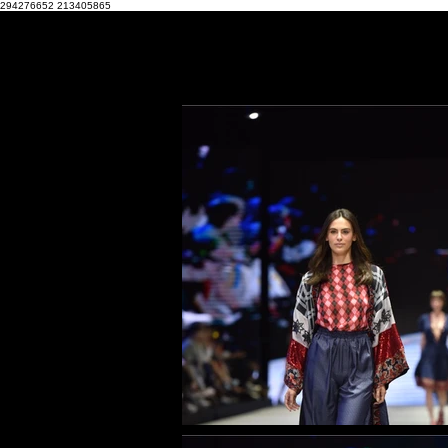
294276652
213405865