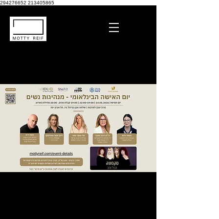
294276652
213405865